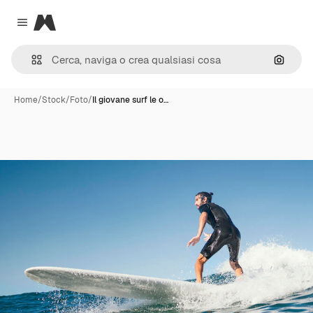
Magnific
Close menu
Cerca 
Home
/
Stock
/
Foto
/
Il giovane surf le o…