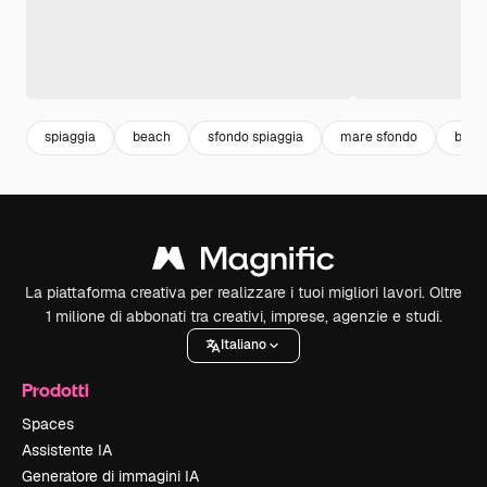
spiaggia
beach
sfondo spiaggia
mare sfondo
back
La piattaforma creativa per realizzare i tuoi migliori lavori. Oltre
1 milione di abbonati tra creativi, imprese, agenzie e studi.
Italiano
Prodotti
Spaces
Assistente IA
Generatore di immagini IA