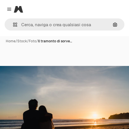
Magnific
Close menu
Cerca 
Home
/
Stock
/
Foto
/
Il tramonto di sorve…