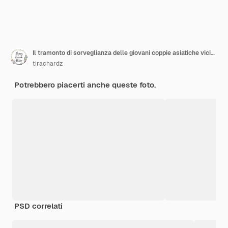
Il tramonto di sorveglianza delle giovani coppie asiatiche vicino alla spiaggia, dolce coppia felice si rilassa gode di amore e del momento romantico
tirachardz
Potrebbero piacerti anche queste foto.
PSD correlati