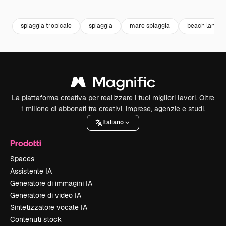
Premium
Premium
Premium
Premium
Generato da
spiaggia tropicale
spiaggia
mare spiaggia
beach landsc
La piattaforma creativa per realizzare i tuoi migliori lavori. Oltre
1 milione di abbonati tra creativi, imprese, agenzie e studi.
Italiano
Prodotti
Spaces
Assistente IA
Generatore di immagini IA
Generatore di video IA
Sintetizzatore vocale IA
Contenuti stock