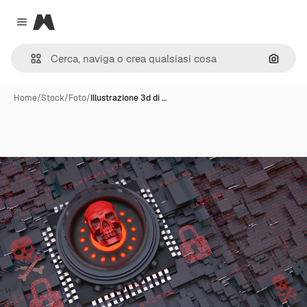
Magnific
Close menu
Cerca 
Home
/
Stock
/
Foto
/
Illustrazione 3d di …