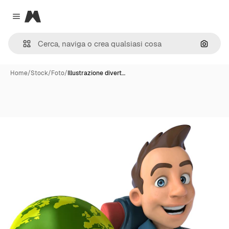
Magnific
Close menu
Cerca 
Home
/
Stock
/
Foto
/
Illustrazione divert…