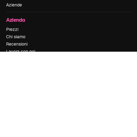
Aziende
Azienda
Prezzi
Chi siamo
Recensioni
Lavora con noi
Cerca tendenze
Blog
Eventi
Slidesgo
Vendi i tuoi contenuti
Sala stampa
Cerchi magnific.ai
Contattaci
Assistenza clienti
Instagram