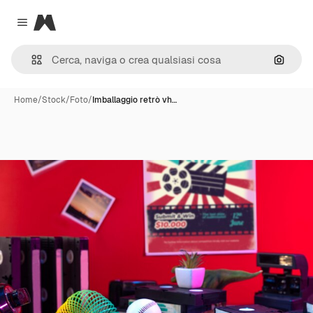
Magnific
Close menu
Cerca 
Home
/
Stock
/
Foto
/
Imballaggio retrò vh…