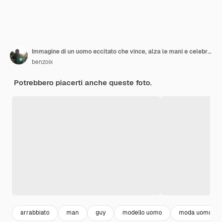
Immagine di un uomo eccitato che vince, alza le mani e celebra, trionfa e tifa per la squadra, in piedi su sfondo giallo. Copia spazio
benzoix
Potrebbero piacerti anche queste foto.
arrabbiato
man
guy
modello uomo
moda uomo