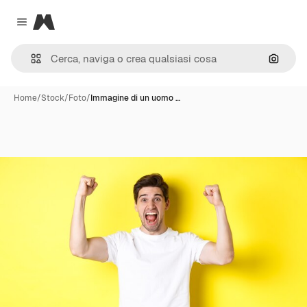
Magnific
Close menu
Cerca 
Home
/
Stock
/
Foto
/
Immagine di un uomo …