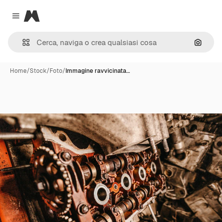
Magnific
Close menu
Cerca 
Home
/
Stock
/
Foto
/
Immagine ravvicinata…