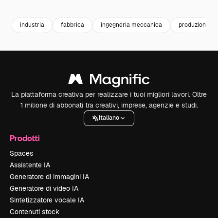
Premium
Premium
Generato dall'IA
Premium
Premium
Generato da
industria
fabbrica
ingegneria meccanica
produzione
La piattaforma creativa per realizzare i tuoi migliori lavori. Oltre
1 milione di abbonati tra creativi, imprese, agenzie e studi.
Italiano
Prodotti
Spaces
Assistente IA
Generatore di immagini IA
Generatore di video IA
Sintetizzatore vocale IA
Contenuti stock