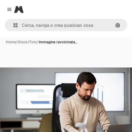
Magnific
Close menu
Cerca 
Home
/
Stock
/
Foto
/
Immagine ravvicinata…