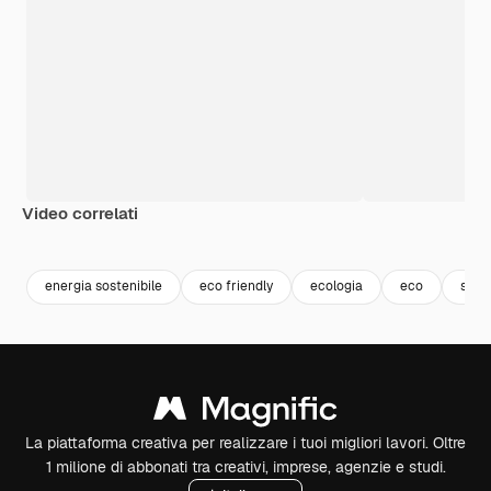
Video correlati
Premium
Premium
Premium
Premium
energia sostenibile
eco friendly
ecologia
eco
soste
La piattaforma creativa per realizzare i tuoi migliori lavori. Oltre
1 milione di abbonati tra creativi, imprese, agenzie e studi.