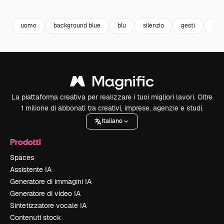
Premium
Premium
Premium
Premium
uomo
background blue
blu
silenzio
gesti
giov
La piattaforma creativa per realizzare i tuoi migliori lavori. Oltre
1 milione di abbonati tra creativi, imprese, agenzie e studi.
Italiano
Prodotti
Spaces
Assistente IA
Generatore di immagini IA
Generatore di video IA
Sintetizzatore vocale IA
Contenuti stock