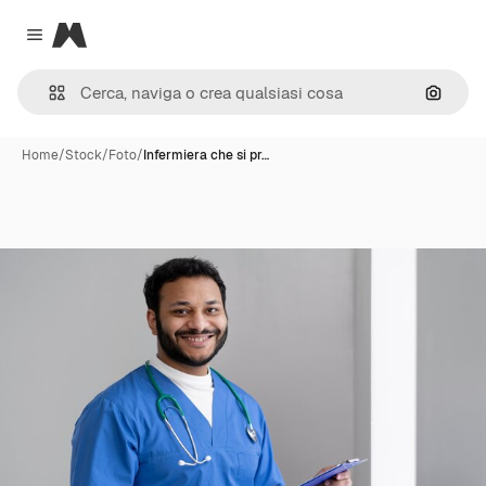
Magnific
Close menu
Cerca 
Home
/
Stock
/
Foto
/
Infermiera che si pr…