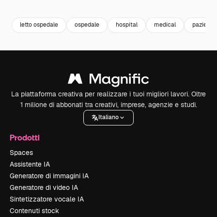
Premium
Premium
Premium
Premium
letto ospedale
ospedale
hospital
medical
paziente
La piattaforma creativa per realizzare i tuoi migliori lavori. Oltre
1 milione di abbonati tra creativi, imprese, agenzie e studi.
Italiano
Prodotti
Spaces
Assistente IA
Generatore di immagini IA
Generatore di video IA
Sintetizzatore vocale IA
Contenuti stock