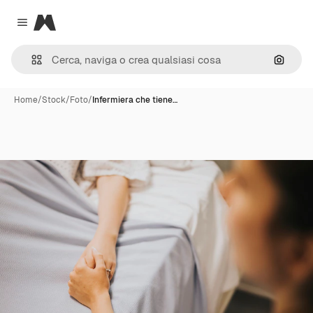
Magnific
Close menu
Cerca 
Home
/
Stock
/
Foto
/
Infermiera che tiene…