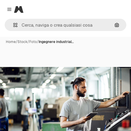
Magnific
Close menu
Cerca 
Home
/
Stock
/
Foto
/
Ingegnere industrial…