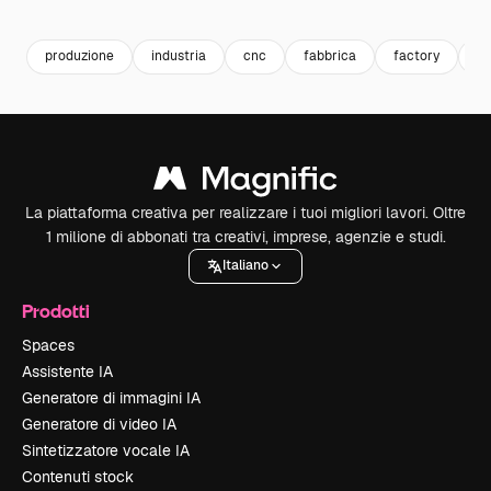
Premium
Premium
Premium
Premium
produzione
industria
cnc
fabbrica
factory
pr
La piattaforma creativa per realizzare i tuoi migliori lavori. Oltre
1 milione di abbonati tra creativi, imprese, agenzie e studi.
Italiano
Prodotti
Spaces
Assistente IA
Generatore di immagini IA
Generatore di video IA
Sintetizzatore vocale IA
Contenuti stock