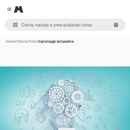
Magnific
Close menu
Cerca 
Home
/
Stock
/
Foto
/
Ingranaggi lampadina