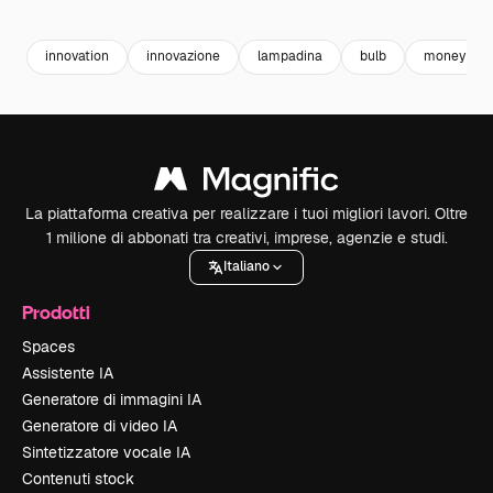
Premium
Premium
Premium
Premium
Generato da
innovation
innovazione
lampadina
bulb
money
La piattaforma creativa per realizzare i tuoi migliori lavori. Oltre
1 milione di abbonati tra creativi, imprese, agenzie e studi.
Italiano
Prodotti
Spaces
Assistente IA
Generatore di immagini IA
Generatore di video IA
Sintetizzatore vocale IA
Contenuti stock