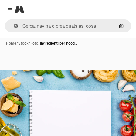
Magnific
Close menu
Cerca 
Home
/
Stock
/
Foto
/
Ingredienti per nood…