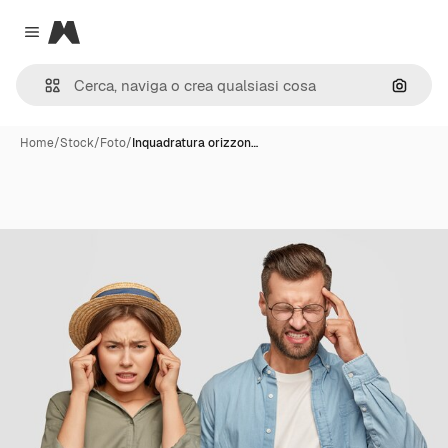
Magnific
Close menu
Cerca 
Home
/
Stock
/
Foto
/
Inquadratura orizzon…