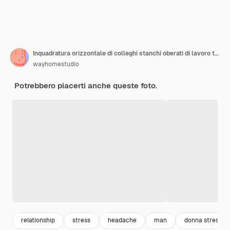
Inquadratura orizzontale di colleghi stanchi oberati di lavoro tengono l'indice sulle tempie, soffrono di mal di testa
wayhomestudio
Potrebbero piacerti anche queste foto.
relationship
stress
headache
man
donna stressat