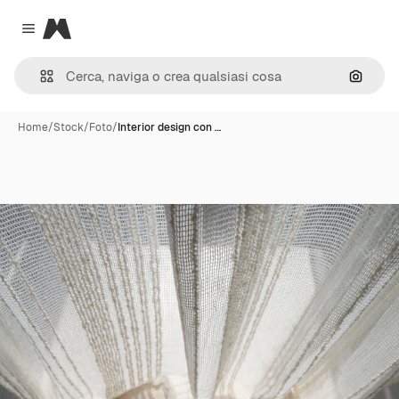
Magnific
Close menu
Cerca 
Home
/
Stock
/
Foto
/
Interior design con …