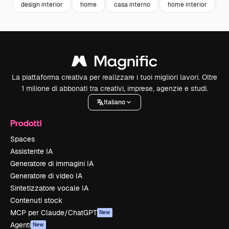
design interior
home
casa interno
home interior
i
La piattaforma creativa per realizzare i tuoi migliori lavori. Oltre
1 milione di abbonati tra creativi, imprese, agenzie e studi.
Italiano
Prodotti
Spaces
Assistente IA
Generatore di immagini IA
Generatore di video IA
Sintetizzatore vocale IA
Contenuti stock
MCP per Claude/ChatGPT
New
Agenti
New