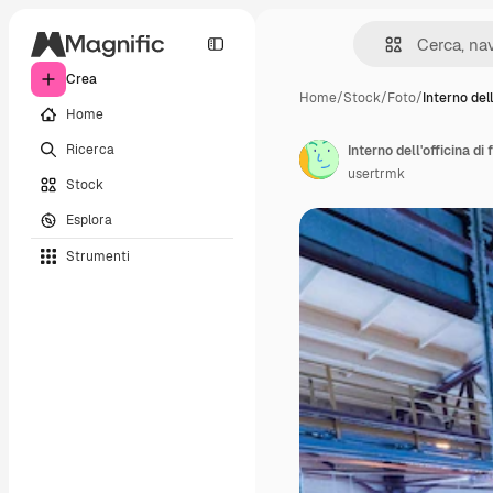
Crea
Home
/
Stock
/
Foto
/
Interno dell
Home
Ricerca
Interno dell'officina d
usertrmk
Stock
Esplora
Strumenti