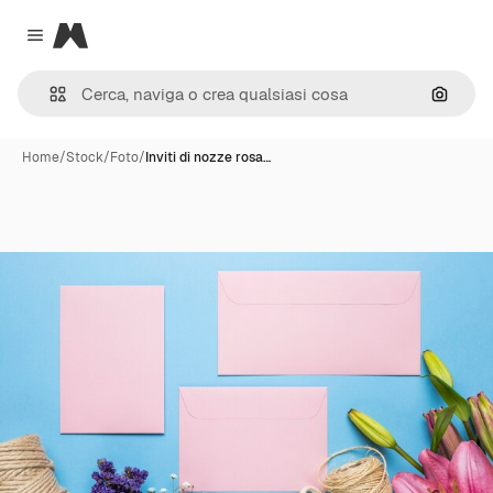
Magnific
Close menu
Cerca 
Home
/
Stock
/
Foto
/
Inviti di nozze rosa…