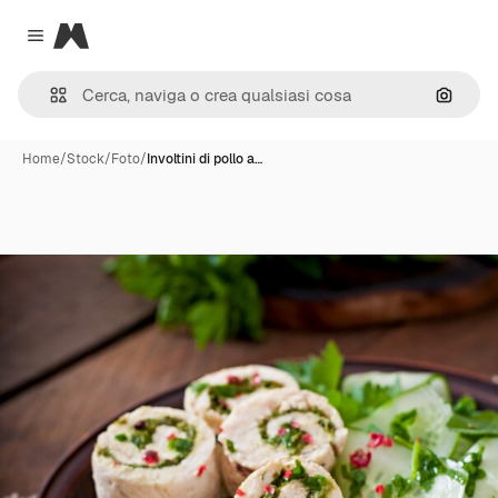
Magnific
Close menu
Cerca 
Home
/
Stock
/
Foto
/
Involtini di pollo a…