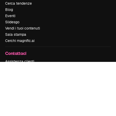
Cerca tendenze
Blog
Eventi
Slidesgo
Vendi i tuoi contenuti
Sala stampa
Cerchi magnific.ai
Contattaci
Assistenza clienti
Instagram
YouTube
LinkedIn
TikTok
Discord
X
Reddit