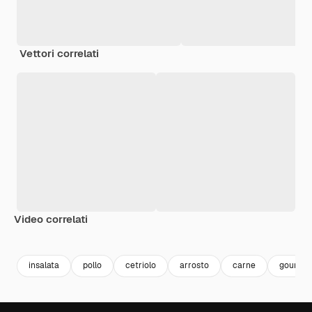
Vettori correlati
Video correlati
Premium
Premium
Premium
Premium
insalata
pollo
cetriolo
arrosto
carne
gourme