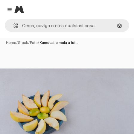
Magnific
Close menu
Cerca 
Home
/
Stock
/
Foto
/
Kumquat e mela a fet…