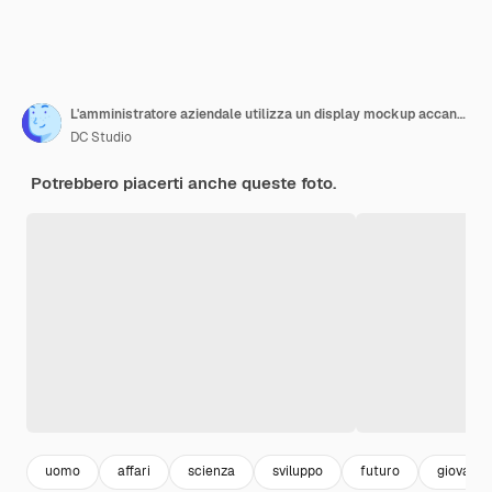
L'amministratore aziendale utilizza un display mockup accanto al sistema di rete neurale AI
DC Studio
Potrebbero piacerti anche queste foto.
uomo
affari
scienza
sviluppo
futuro
giovani