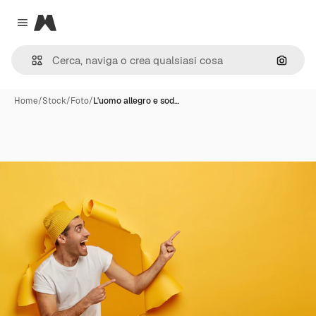
Magnific
Close menu
Cerca 
Home
/
Stock
/
Foto
/
L'uomo allegro e sod…