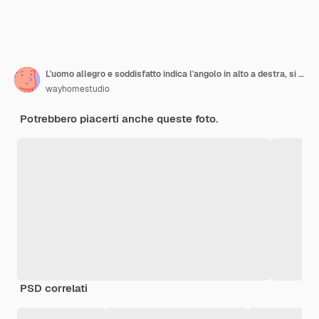
L'uomo allegro e soddisfatto indica l'angolo in alto a destra, si trova mezzo girato, mostra un'ottima offerta di acquisto, posa in un buco strappato
wayhomestudio
Potrebbero piacerti anche queste foto.
PSD correlati