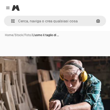
Magnific
Close menu
Cerca 
Home
/
Stock
/
Foto
/
L'uomo il taglio di …