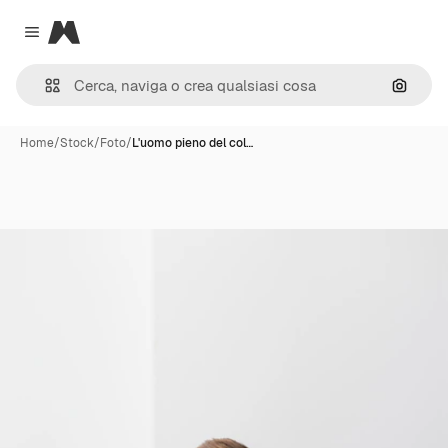
Magnific
Close menu
Cerca 
Home
/
Stock
/
Foto
/
L'uomo pieno del col…