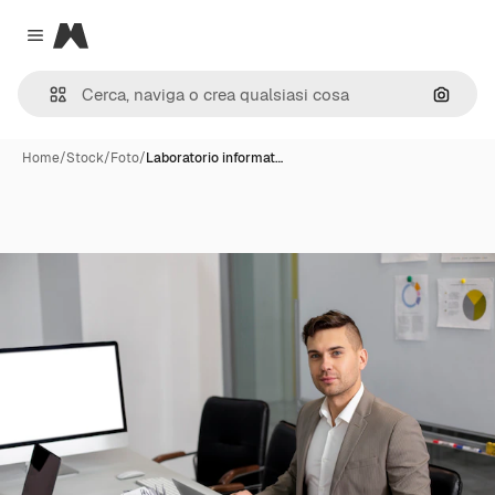
Magnific
Close menu
Cerca 
Home
/
Stock
/
Foto
/
Laboratorio informat…