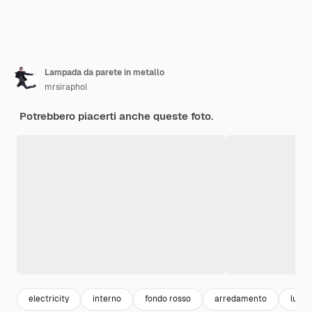
Lampada da parete in metallo
mrsiraphol
Potrebbero piacerti anche queste foto.
electricity
interno
fondo rosso
arredamento
luci 