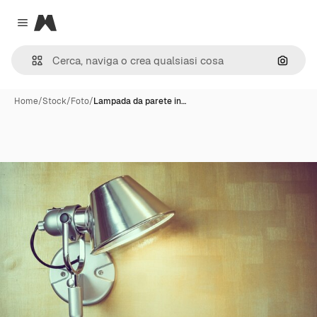
Magnific
Close menu
Cerca 
Home
/
Stock
/
Foto
/
Lampada da parete in…