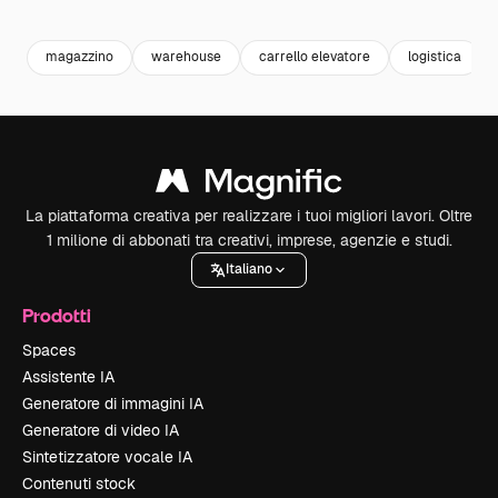
Premium
Premium
Generato dall'IA
Premium
Premium
Generato da
magazzino
warehouse
carrello elevatore
logistica
La piattaforma creativa per realizzare i tuoi migliori lavori. Oltre
1 milione di abbonati tra creativi, imprese, agenzie e studi.
Italiano
Prodotti
Spaces
Assistente IA
Generatore di immagini IA
Generatore di video IA
Sintetizzatore vocale IA
Contenuti stock