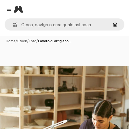
Magnific
Close menu
Cerca 
Home
/
Stock
/
Foto
/
Lavoro di artigiano …