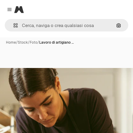
Magnific
Close menu
Cerca 
Home
/
Stock
/
Foto
/
Lavoro di artigiano …