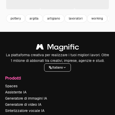
pottery
argilla
artigiano
lavoratori
working
c
La piattaforma creativa per realizzare i tuoi migliori lavori. Oltre
1 milione di abbonati tra creativi, imprese, agenzie e studi.
Italiano
Prodotti
Spaces
Assistente IA
Generatore di immagini IA
Generatore di video IA
Sintetizzatore vocale IA