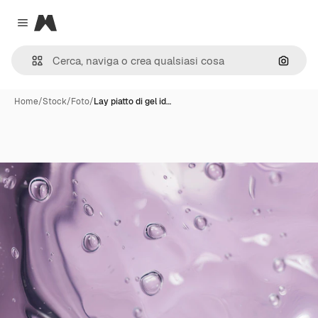
Magnific
Close menu
Cerca 
Home
/
Stock
/
Foto
/
Lay piatto di gel id…