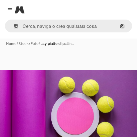
Magnific
Close menu
Cerca 
Home
/
Stock
/
Foto
/
Lay piatto di pallin…