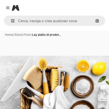
Magnific
Close menu
Cerca 
Home
/
Stock
/
Foto
/
Lay piatto di prodot…