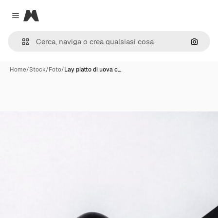
Magnific
Close menu
Cerca 
Home
/
Stock
/
Foto
/
Lay piatto di uova c…