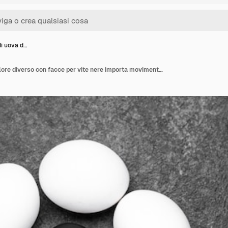
di uova d…
Lay piatto di uova di colore diverso con facce per vite nere importa movimento e spazio di copia