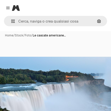
Magnific
Close menu
Cerca 
Home
/
Stock
/
Foto
/
Le cascate americane…