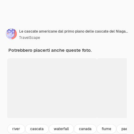
Le cascate americane dal primo piano delle cascate del Niagara al tramonto dopo il tramonto
TravelScape
Potrebbero piacerti anche queste foto.
river
cascata
waterfall
canada
fiume
paesag