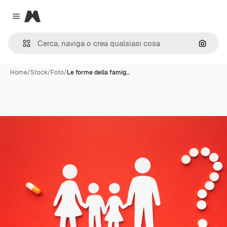
Magnific
Close menu
Cerca 
Home
/
Stock
/
Foto
/
Le forme della famig…