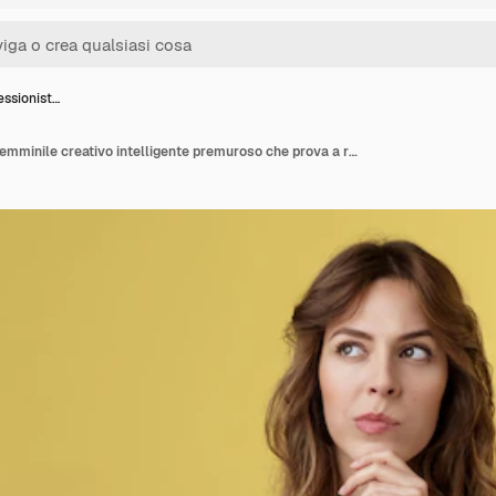
essionist…
Libero professionista femminile creativo intelligente premuroso che prova a risolvere il puzzle facendo scelta ponderando decisione toccare il mento pensare distogliere lo sguardo pensiero concentrato profondo stare in piedi sfondo giallo