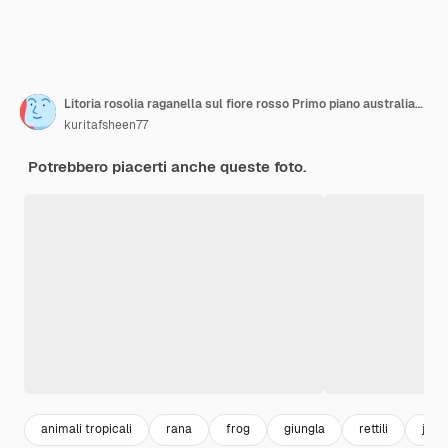
Litoria rosolia raganella sul fiore rosso Primo piano australiano della rana dell'albero sulle foglie verdi Primo piano della rana dell'albero del deserto
kuritafsheen77
Potrebbero piacerti anche queste foto.
animali tropicali
rana
frog
giungla
rettili
jung