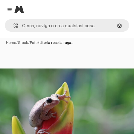
Magnific
Close menu
Cerca 
Home
/
Stock
/
Foto
/
Litoria rosolia raga…