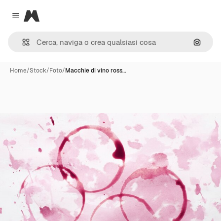
Magnific
Close menu
Cerca 
Home
/
Stock
/
Foto
/
Macchie di vino ross…