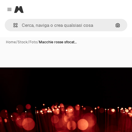
Magnific
Close menu
Cerca 
Home
/
Stock
/
Foto
/
Macchie rosse sfocat…