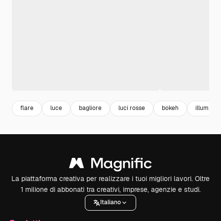
flare
luce
bagliore
luci rosse
bokeh
illuminaz
La piattaforma creativa per realizzare i tuoi migliori lavori. Oltre
1 milione di abbonati tra creativi, imprese, agenzie e studi.
Italiano