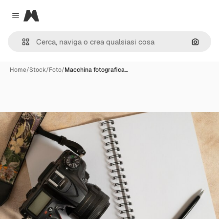
Magnific
Close menu
Cerca 
Home
/
Stock
/
Foto
/
Macchina fotografica…