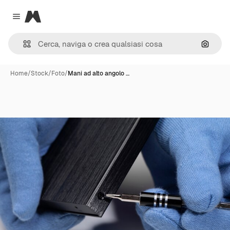
Magnific
Close menu
Cerca 
Home
/
Stock
/
Foto
/
Mani ad alto angolo …