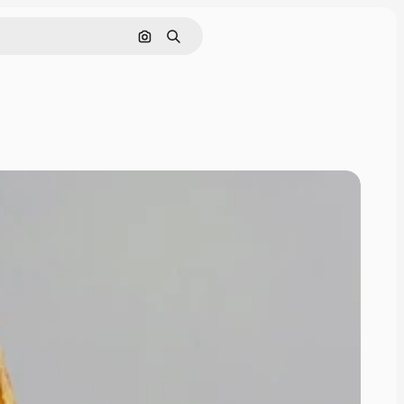
Cerca per immagine
Ricerca