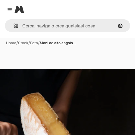
Magnific
Close menu
Cerca 
Home
/
Stock
/
Foto
/
Mani ad alto angolo …