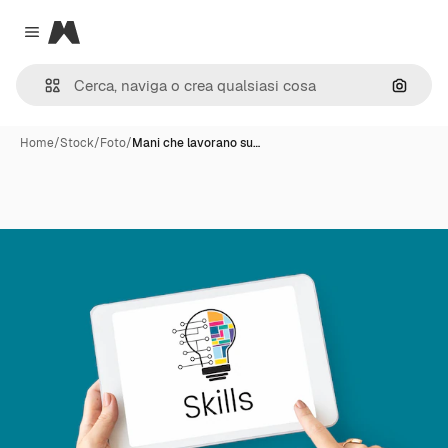
Magnific
Close menu
Cerca 
Home
/
Stock
/
Foto
/
Mani che lavorano su…