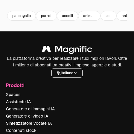
Premium
Premium
Premium
Premium
pappagallo
parrot
uccelli
animali
zoo
animali
La piattaforma creativa per realizzare i tuoi migliori lavori. Oltre
1 milione di abbonati tra creativi, imprese, agenzie e studi.
Italiano
Prodotti
Spaces
Assistente IA
Generatore di immagini IA
Generatore di video IA
Sintetizzatore vocale IA
Contenuti stock