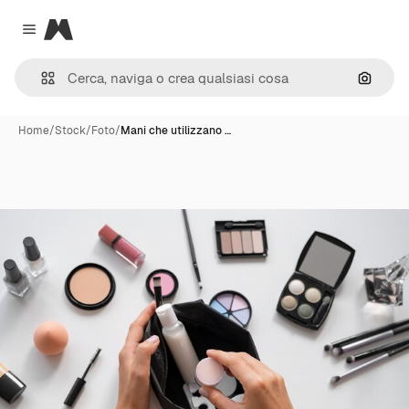
Magnific
Close menu
Cerca 
Home
/
Stock
/
Foto
/
Mani che utilizzano …