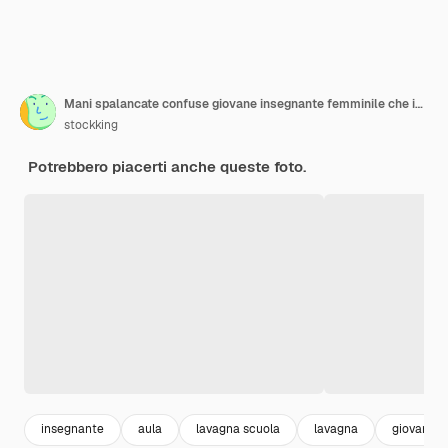
Mani spalancate confuse giovane insegnante femminile che indossa occhiali punta alla lavagna con puntatore seduto alla scrivania con strumenti scolastici in classe
stockking
Potrebbero piacerti anche queste foto.
insegnante
aula
lavagna scuola
lavagna
giovani