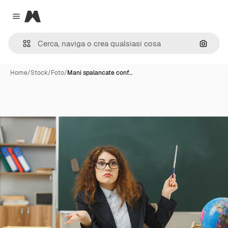
Magnific
Close menu
Cerca 
Home
/
Stock
/
Foto
/
Mani spalancate conf…