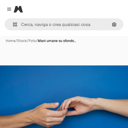
Magnific
Close menu
Cerca 
Home
/
Stock
/
Foto
/
Mani umane su sfondo…