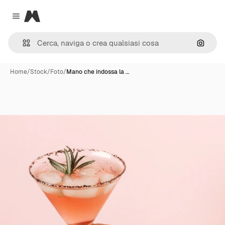
Magnific
Close menu
Cerca 
Home
/
Stock
/
Foto
/
Mano che indossa la …